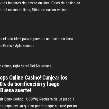
ios búlgaros del casino en línea; Sitios de casino en
 del casino en línea; Sitios de casino en línea
el sitio ideal para ti, pues es un casino en línea
Gratis - Aplicaciones ...
values, right here! Del Meierhans.
tops Online Casino! Canjear los
% de bonificación y luego
¡Buena suerte!
osit Bono Código : UGDWQ Requiere de un juego a
 de espaldas, ya que no puede pagar a usted por no