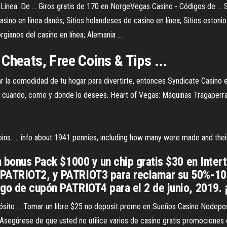
ea. De ... Giros gratis de 170 en NorgeVegas Casino - Códigos de ... Sit
asino en línea danés; Sitios holandeses de casino en línea; Sitios estonios
rgianos del casino en línea; Alemania ...
Cheats, Free Coins & Tips ...
ar la comodidad de tu hogar para divertirte, entonces Syndicate Casino es 
 cuando, como y donde lo desees. Heart of Vegas: Máquinas Tragaperras 
. ... info about 1941 pennies, including how many were made and their 
n bonus Pack $1000 y un chip gratis $30 en Inter
 PATRIOT2, y PATRIOT3 para reclamar su 50%-100
go de cupón PATRIOT4 para el 2 de junio, 2019. 
sito ... Tomar un libre $25 no deposit promo en Sueños Casino Nodep
Asegúrese de que usted no utilice varios de casino gratis promociones