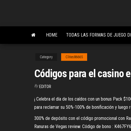
Skip
to
the
content
HOME
TODAS LAS FORMAS DE JUEGO D
Category
Clites86665
Códigos para el casino e
By
EDITOR
¡ Celebra el día de los caídos con un bonus Pack $1
para reclamar su 50%-100% de bonificación y luego r
300% de depósito con el código promocional con Ran
Ranuras de Vegas review. Código de bono : K467FY6T