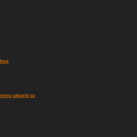
línea
etera sahuarita az